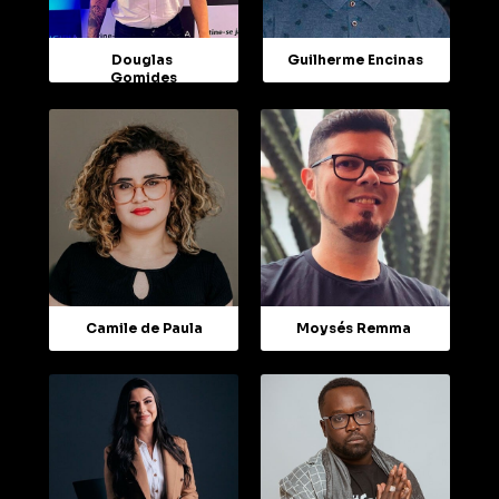
Douglas 
Guilherme Encinas
Gomides
Camile de Paula
Moysés Remma