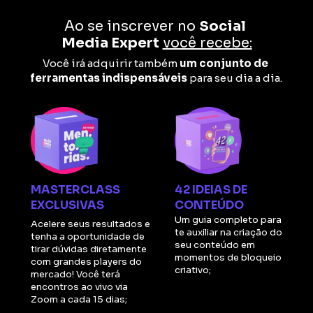
Ao se inscrever no 
Social 
Media Expert
você recebe:
Você irá adquirir também 
um conjunto de 
ferramentas indispensáveis
 para seu dia a dia.
MASTERCLASS 
42 IDEIAS DE 
EXCLUSIVAS
CONTEÚDO
Um guia completo para 
Acelere seus resultados e 
te auxiliar na criação do 
tenha a oportunidade de 
seu conteúdo em 
tirar dúvidas diretamente 
momentos de bloqueio 
com grandes players do 
criativo;
mercado! Você terá 
encontros ao vivo via 
Zoom a cada 15 dias;