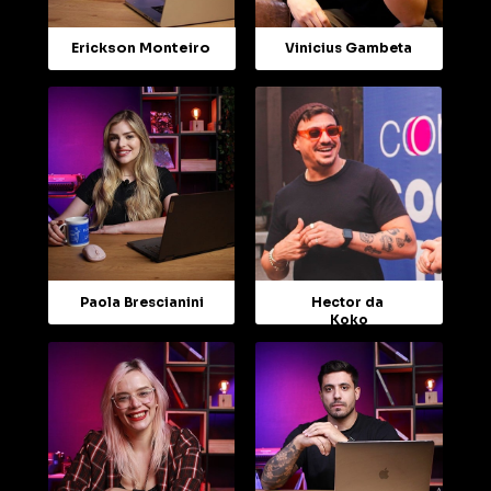
Erickson Monteiro
Vinicius Gambeta
Paola Brescianini
Hector da 
Koko